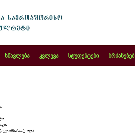
სწავლება
კვლევა
სტუდენტები
ბრძანებებ
ი
ტი
ნტი
იკვაბზირიძე თეა