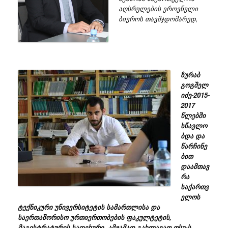
აღსრულების ეროვნული
ბიუროს თავმჯდომარედ,
ზურაბ
გოგშელ
იძე-2015-
2017
წლებში
სწავლო
ბდა და
წარჩინე
ბით
დაამთავ
რა
საქართვ
ელოს
ტექნიკური უნივერსიტეტის სამართლისა და
საერთაშორისო ურთიერთობების ფაკულტეტის,
მაგისტრატურის საფეხური. ამჟამად გახლავათ თსუ-ს