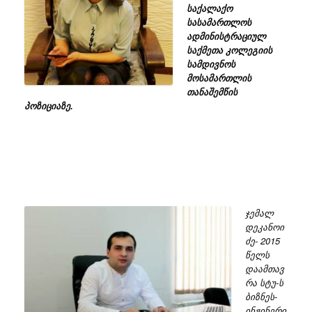
საქალაქო
სასამართლოს
ადმინისტრაციულ
საქმეთა კოლეგიის
სამდივნოს
მოსამართლის
თანაშემწის
პოზიციაზე.
ჯემალ
დეკანოი
ძე- 2015
წელს
დაამთავ
რა სტუ-ს
ბიზნეს-
ინჟინერი