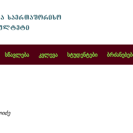
სწავლება
კვლევა
სტუდენტები
ბრძანებებ
ულიძე