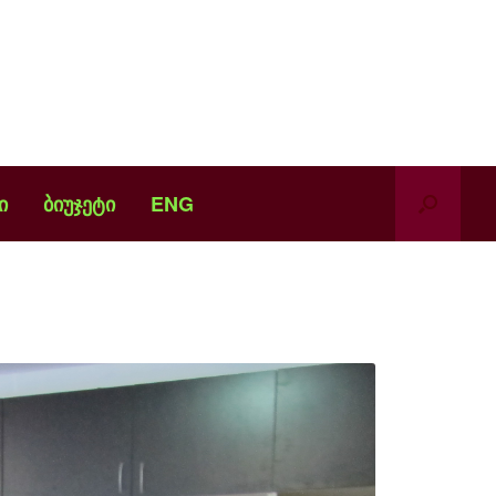
ი
ბიუჯეტი
ENG