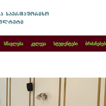
სწავლება
კვლევა
სტუდენტები
ბრძანებებ