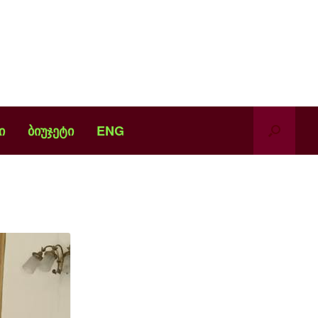
ი
ბიუჯეტი
ENG