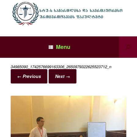
Menu
34985090_1742576699163306_2650979322625523712_n
← Previous
Next →