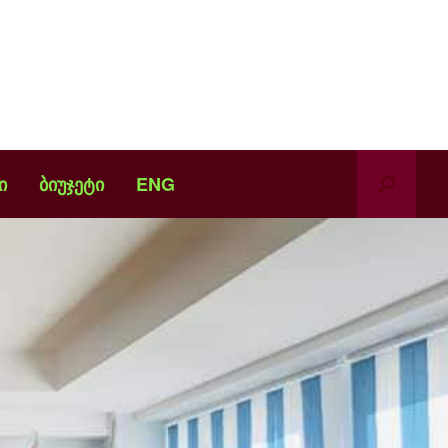
ი
ბიუჯეტი
ENG