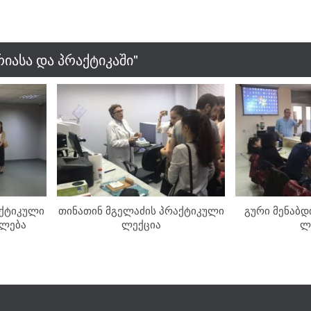
იასა და პრაქტიკაში"
აქტიკული
თინათინ მგელაძის პრაქტიკული
გური მენაბდ
ვლება
ლექცია
ლ