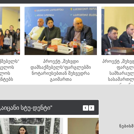
ქმებელს“
პროექტ „შეხვდი
პროექტ „შეხვ
ველოს
დამსაქმებელს“ფარგლებში
ფარგლე
თლოს
ნოტარიუსებთან შეხვედრა
სამხარაულ
ნტებს
გაიმართა
სასამართლ
ეროვნუ
წარმომადგენ
გა
გაიცანი სტუ-დენტი"
ᲜᲔᲑᲘᲡᲛ