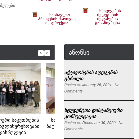
ბმულები
სწავლების
სასწავლო
შედეგების
პროცესის მართვის
შეფასების
ინსტრუქცია
გასაჩივრება
ანონსი
აქტივობების აღდგენის
ცხრილი
Posted on
January 26, 2021
|
No
Comments
სტუდენტთა დისტანციური
კონსულტაცია
ური საკუთრების
საქპატენტის თავმჯდომარის,
რე
Posted on
December 30, 2020
|
No
ნგლისურენოვანი
ბატონი სოსო გიორგაძეს ვიზიტი
Comments
 დასრულება
ფაკულტეტზე