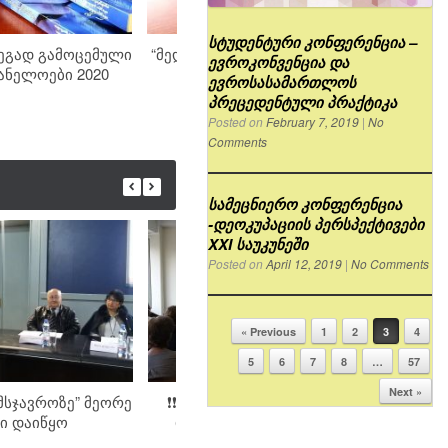
სტუდენტური კონფერენცია –
ეგად გამოცემული
“მედიასამართლის” სამეცნიერო
ევროკონვენცია და
ანელოები 2020
პროექტის შედეგად
პროე
ევროსასამართლოს
მონოგრაფია გამოიცა
წლი
პრეცედენტული პრაქტიკა
Posted on
February 7, 2019
|
No
Comments
სამეცნიერო კონფერენცია
-დეოკუპაციის პერსპექტივები
XXI საუკუნეში
Posted on
April 12, 2019
|
No Comments
« Previous
1
2
3
4
Post navigation
5
6
7
8
…
57
Next »
მსჯავროზე” მეორე
❗❗❗,,პოლიტიკა სამსჯავროზე“
პოლი
ი დაიწყო
დაიწყო მ ე ო რ ე სეზონის
სასკოლო ფორმატი ❗❗❗